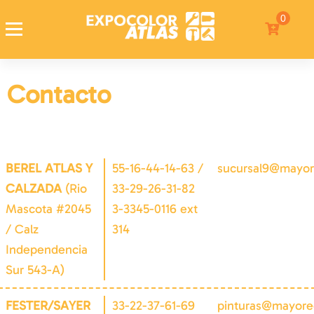
0
Expocolor Atlas
Tienda de pinturas en linea
Contacto
BEREL ATLAS Y
55-16-44-14-63 /
sucursal9@mayor
CALZADA
(Rio
33-29-26-31-82
Mascota #2045
3-3345-0116 ext
/ Calz
314
Independencia
Sur 543-A)
FESTER/SAYER
33-22-37-61-69
pinturas@mayoreo