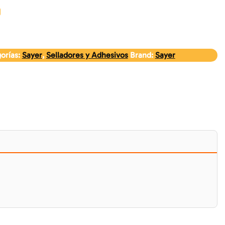
orías:
Sayer
,
Selladores y Adhesivos
Brand:
Sayer