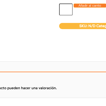
Añadir al carrito
SKU:
N/D
Categ
ucto pueden hacer una valoración.