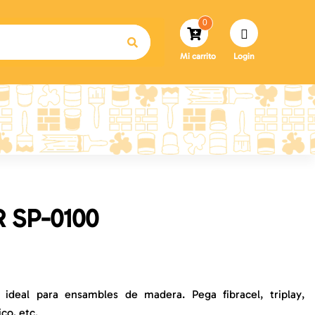
0
Mi carrito
Login
 SP-0100
ideal para ensambles de madera. Pega fibracel, triplay,
co, etc.