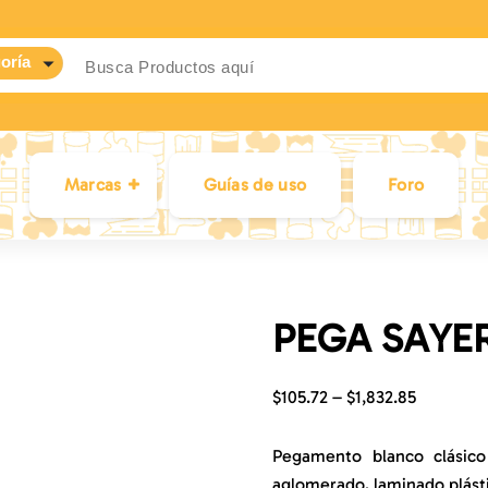
Marcas
Guías de uso
Foro
PEGA SAYER
$
105.72
–
$
1,832.85
Pegamento blanco clásico 
aglomerado, laminado plásti