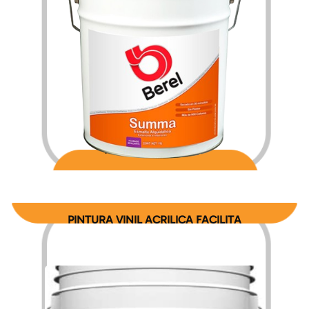
$
247.80
$
4,120.20
–
PINTURA VINIL ACRILICA FACILITA