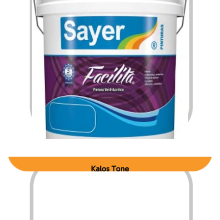
$
218.54
$
954.33
–
Kalos Tone