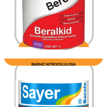
$
221.40
$
3,659.00
–
BARNIZ NITROCELULOSA