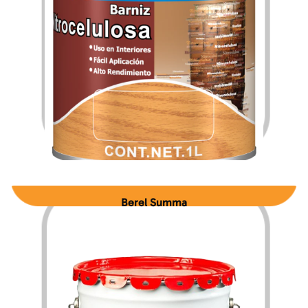
$
264.13
$
4,225.07
–
Berel Summa