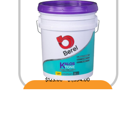
$
123.00
$
1,594.00
–