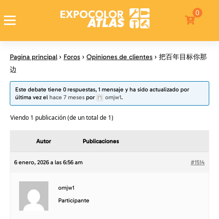
0
Expocolor Atlas
Tienda de pinturas en linea
Pagina principal
›
Foros
›
Opiniones de clientes
›
把百年目标你那
边
Este debate tiene 0 respuestas, 1 mensaje y ha sido actualizado por
última vez el
hace 7 meses
por
omjw1
.
Viendo 1 publicación (de un total de 1)
Autor
Publicaciones
6 enero, 2026 a las 6:56 am
#1514
omjw1
Participante