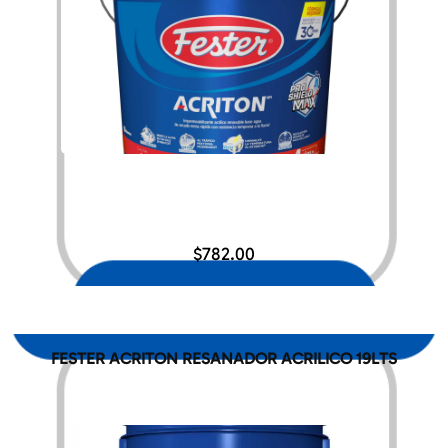
$
782.00
FESTER ACRITON RESANADOR ACRILICO 19LTS