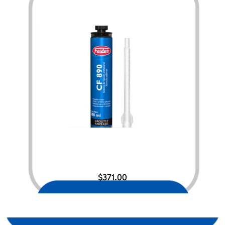
$
371.00