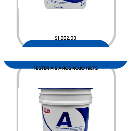
$
1,662.00
FESTER A 5 AÑOS ROJO 19LTS