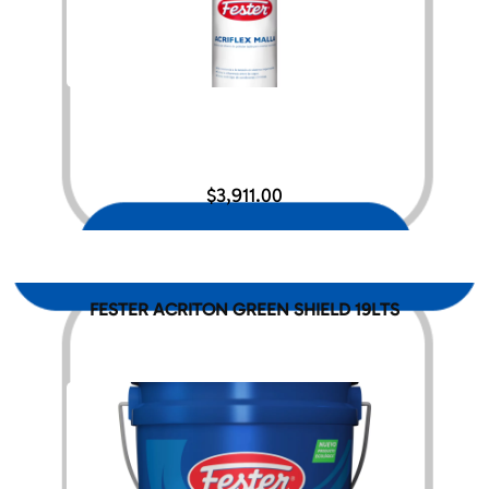
$
3,911.00
FESTER ACRITON GREEN SHIELD 19LTS