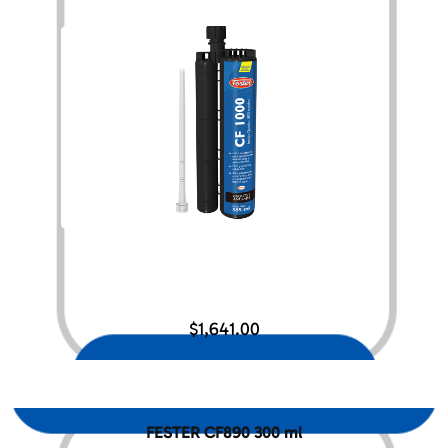
$
1,641.00
FESTER CF890 300 ml