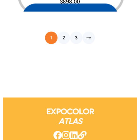
$
898.00
1
2
3
→
EXPOCOLOR
ATLAS