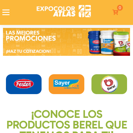
0
Expocolor Atlas
Tienda de pinturas en linea
¡CONOCE LOS
PRODUCTOS BEREL QUE