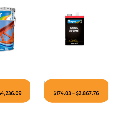
$
4,236.09
$
174.03
$
2,867.76
–