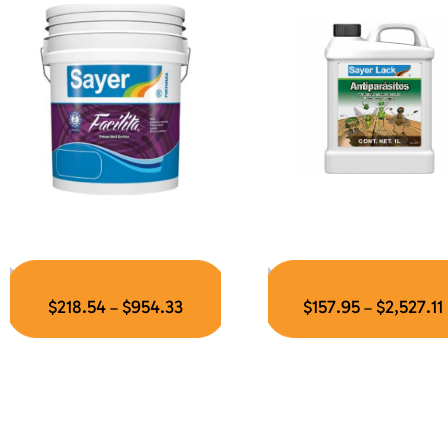
$
218.54
$
954.33
$
157.95
$
2,527.11
–
–