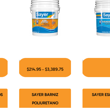
$
214.95
$
3,389.75
–
OS
SAYER BARNIZ
SAYER E
POLIURETANO