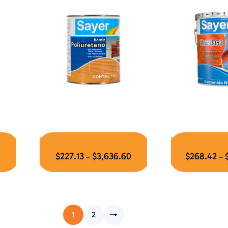
$
227.13
$
3,636.60
$
268.42
–
–
1
2
→