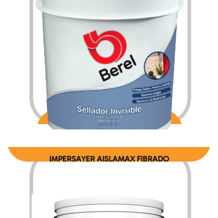
$
897.96
$
4,137.00
–
IMPERSAYER AISLAMAX FIBRADO