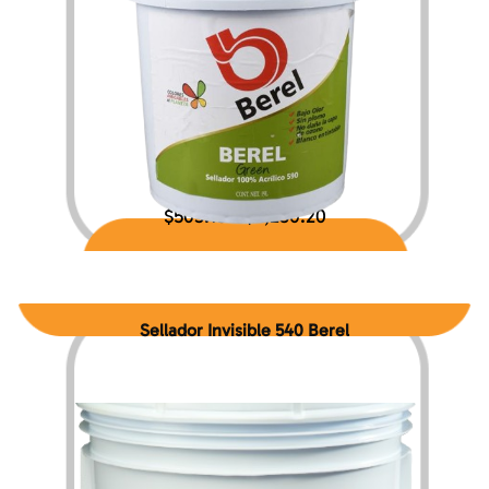
$
503.16
$
2,230.20
–
Sellador Invisible 540 Berel