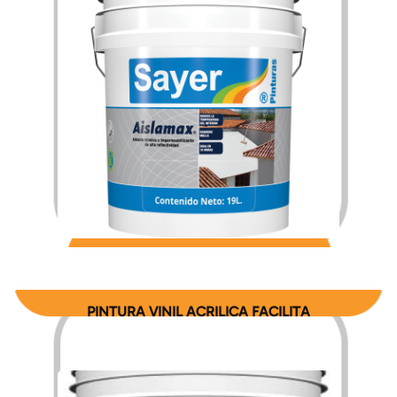
$
749.80
$
896.06
–
PINTURA VINIL ACRILICA FACILITA