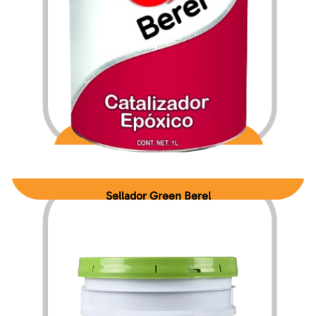
$
289.80
$
3,896.76
–
Sellador Green Berel