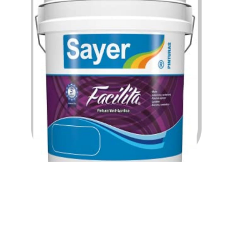
$
218.54
$
954.33
–