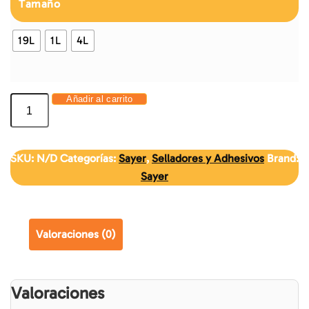
Tamaño
19L
1L
4L
Añadir al carrito
SKU:
N/D
Categorías:
Sayer
,
Selladores y Adhesivos
Brand:
Sayer
Valoraciones (0)
Valoraciones