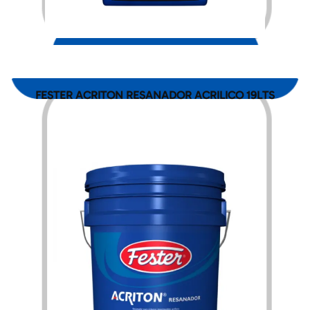
$
771.00
FESTER ACRITON RESANADOR ACRILICO 19LTS