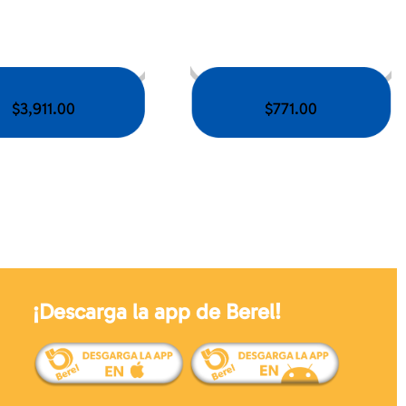
$
3,911.00
$
771.00
¡Descarga la app de Berel!