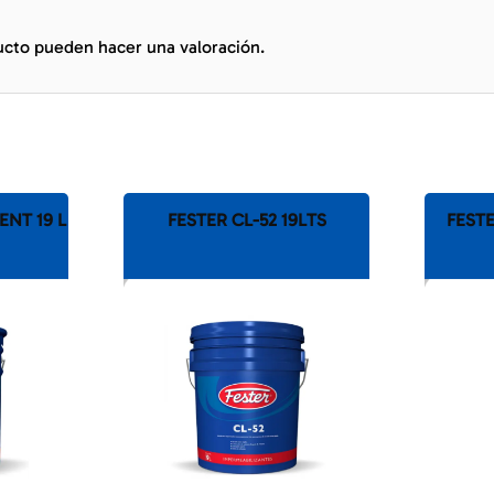
ucto pueden hacer una valoración.
ENT 19 L
FESTER CL-52 19LTS
FEST