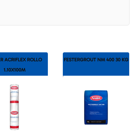
ER ACRIFLEX ROLLO
FESTERGROUT NM 400 30 KG
1.10X100M