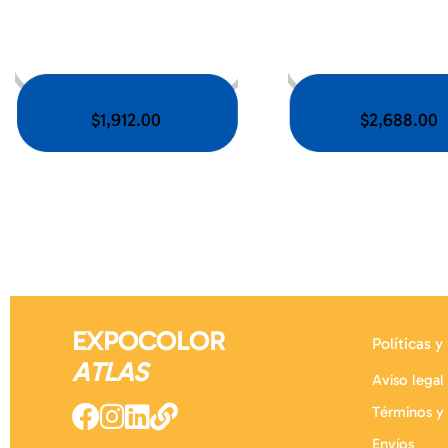
$
1,912.00
$
2,688.00
EXPOCOLOR
Políticas y
ATLAS
Aviso legal
Términos y
Envíos