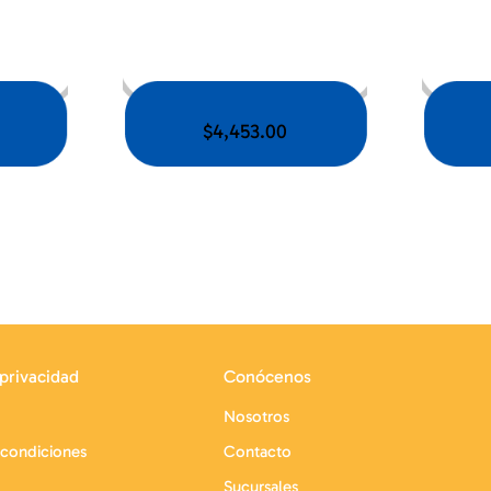
$
4,453.00
 privacidad
Conócenos
Nosotros
 condiciones
Contacto
Sucursales