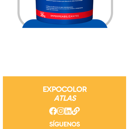
$
3,303.00
EXPOCOLOR
ATLAS
SÍGUENOS