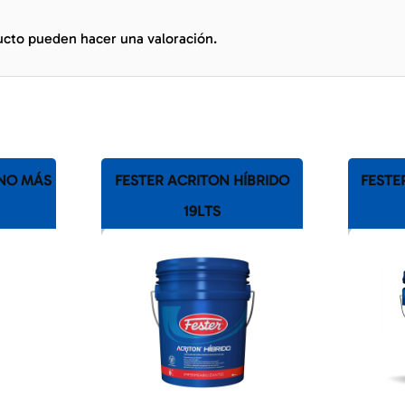
ucto pueden hacer una valoración.
 NO MÁS
FESTER ACRITON HÍBRIDO
FESTER
19LTS