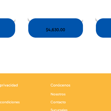
$
4,630.00
 privacidad
Conócenos
Nosotros
 condiciones
Contacto
Sucursales