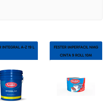
 INTEGRAL A-Z 19 L
FESTER IMPERFACIL NMG
CINTA 9 ROLL 10M