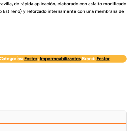
avilla, de rápida aplicación, elaborado con asfalto modificado
o Estireno) y reforzado internamente con una membrana de
Categorías:
Fester
,
Impermeabilizantes
Brand:
Fester