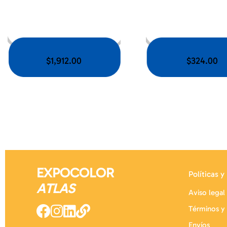
$
1,912.00
$
324.00
EXPOCOLOR
Políticas y
ATLAS
Aviso legal
Términos y
Envíos