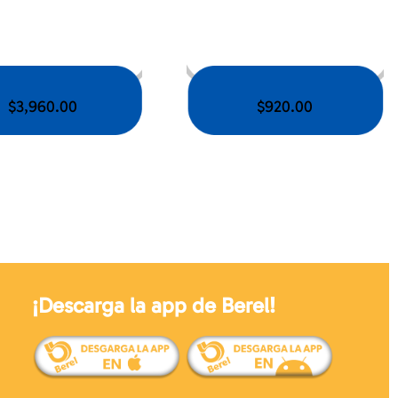
$
3,960.00
$
920.00
¡Descarga la app de Berel!