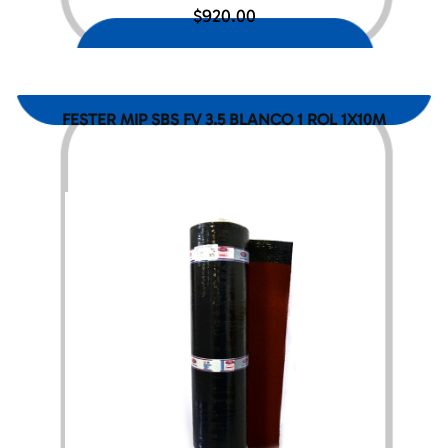
$
920.00
FESTER MIP SBS FV 3.5 BLANCO 1 ROL 1X10M