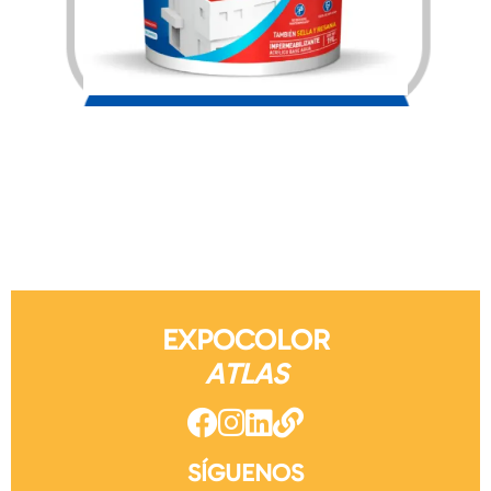
$
2,166.00
EXPOCOLOR
ATLAS
SÍGUENOS