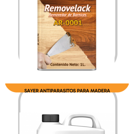
$
151.52
$
2,425.28
–
SAYER ANTIPARASITOS PARA MADERA