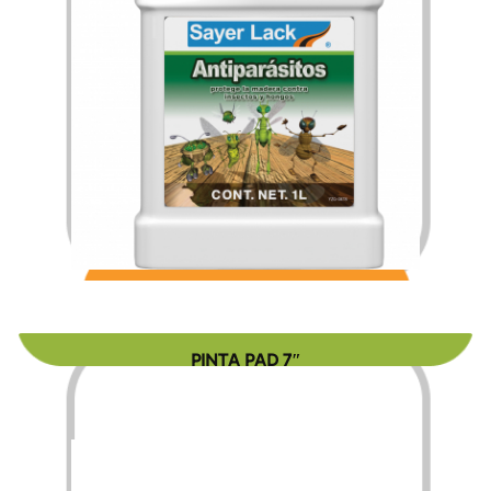
$
157.95
$
2,527.11
–
PINTA PAD 7″