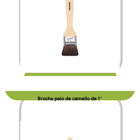
$
29.00
Brocha pelo de camello de 1″