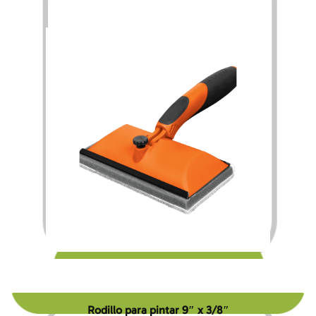
$
120.00
Rodillo para pintar 9″ x 3/8″