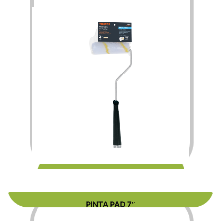
$
31.00
PINTA PAD 7″