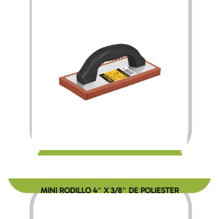
$
115.00
MINI RODILLO 4″ X 3/8″ DE POLIESTER