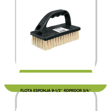
$
80.00
FLOTA ESPONJA 9-1/2″ RDPRDOR 3/4″