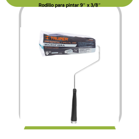
Rodillo para pintar 9″ x 3/8″
$
70.00