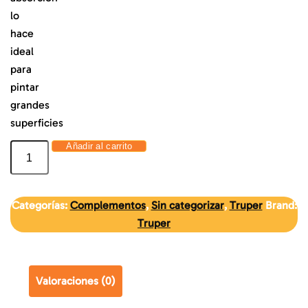
lo
hace
ideal
para
pintar
grandes
superficies
Añadir al carrito
Categorías:
Complementos
,
Sin categorizar
,
Truper
Brand:
Truper
Valoraciones (0)