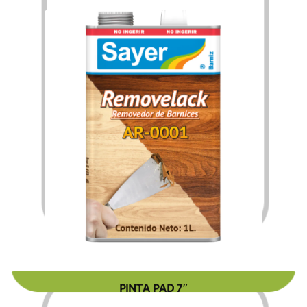
$
151.52
$
2,425.28
–
PINTA PAD 7″