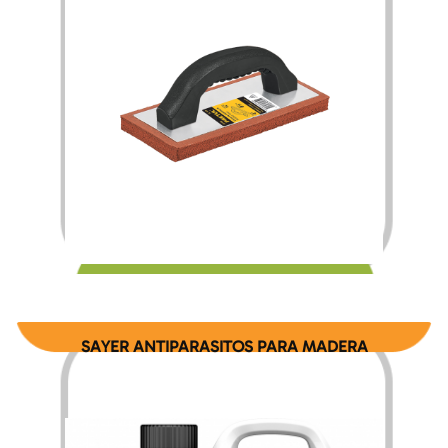
$
115.00
SAYER ANTIPARASITOS PARA MADERA