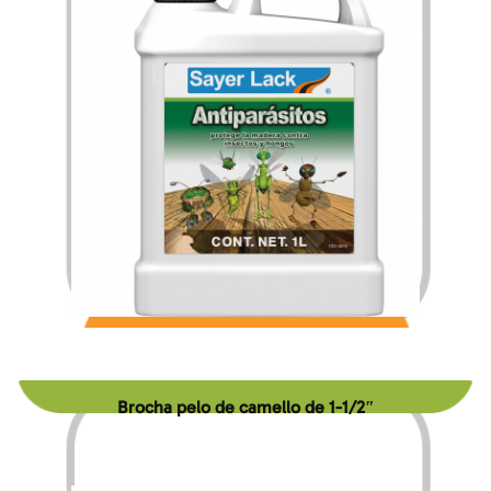
$
157.95
$
2,527.11
–
Brocha pelo de camello de 1-1/2″