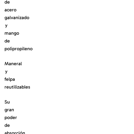
de
acero
galvanizado
y
mango
de
polipropileno
Maneral
y
felpa
reutilizables
Su
gran
poder
de
absorción