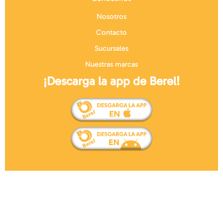
Nosotros
Contacto
Sucursales
Nuestras marcas
¡Descarga la app de Berel!