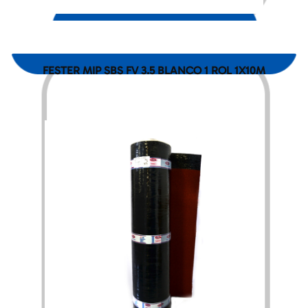
FESTER MIP SBS FV 3.5 BLANCO 1 ROL 1X10M