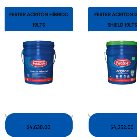
FESTER ACRITON HÍBRIDO
FESTER ACRITON 
19LTS
SHIELD 19LTS
$
4,630.00
$
4,252.00