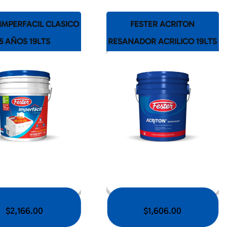
 IMPERFACIL CLASICO
FESTER ACRITON
5 AÑOS 19LTS
RESANADOR ACRILICO 19LTS
$
2,166.00
$
1,606.00