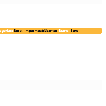
egorías:
Berel
,
Impermeabilizantes
Brand:
Berel