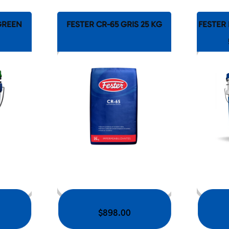
GREEN
FESTER CR-65 GRIS 25 KG
FESTER
$
898.00