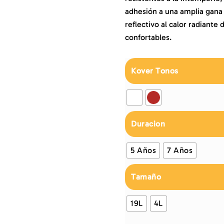
adhesión a una amplia gana 
reflectivo al calor radiante
confortables.
Kover Tonos
Duracion
5 Años
7 Años
Tamaño
19L
4L