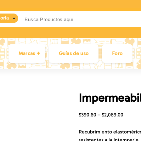
Marcas
Guías de uso
Foro
Impermeabil
$
390.60
–
$
2,069.00
Recubrimiento elastomérico b
resistentes a la intemperie