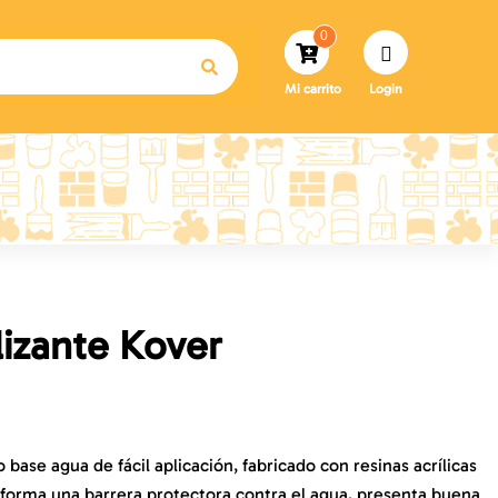
0
Mi carrito
Login
izante Kover
ase agua de fácil aplicación, fabricado con resinas acrílicas
, forma una barrera protectora contra el agua, presenta buena