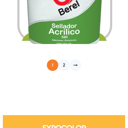
$
217.56
$
3,280.20
–
1
2
→