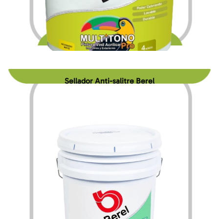
$
116.76
$
1,511.16
–
Sellador Anti-salitre Berel