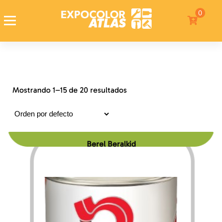
0
Expocolor Atlas
Tienda de pinturas en linea
Mostrando 1–15 de 20 resultados
Berel Beralkid