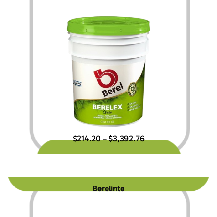
$
214.20
$
3,392.76
–
Berelinte