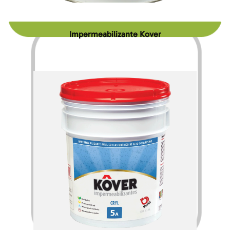
Impermeabilizante Kover
$
390.60
$
2,069.00
–