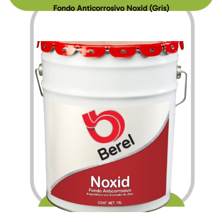
Fondo Anticorrosivo Noxid (Gris)
$
217.56
$
3,364.20
–