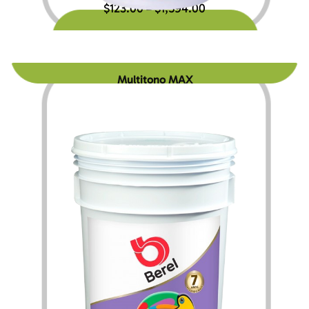
$
123.00
$
1,594.00
–
Multitono MAX