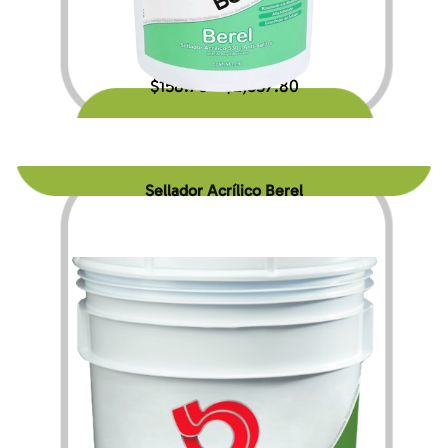
$
158.76
$
2,557.80
–
Sellador Acrílico Berel