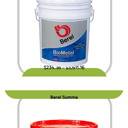
$
234.36
$
3,611.16
–
Berel Summa