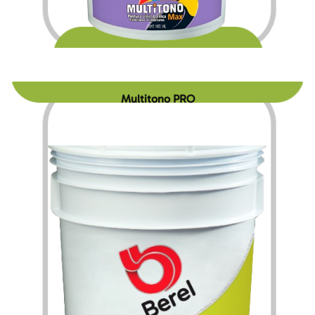
$
138.60
$
1,961.40
–
Multitono PRO