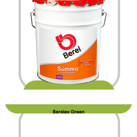
$
247.80
$
4,120.20
–
Berelex Green