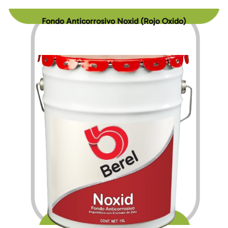
Fondo Anticorrosivo Noxid (Rojo Oxido)
$
205.80
$
3,196.20
–