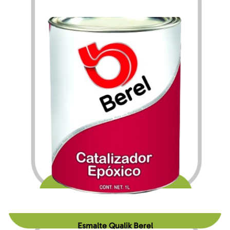
$
289.80
$
3,896.76
–
Esmalte Qualik Berel