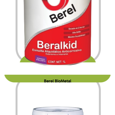
$
221.40
$
3,659.00
–
Berel BioMetal