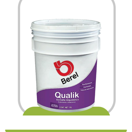
$
205.80
$
3,451.56
–