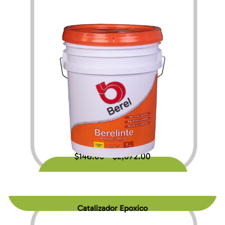
$
146.00
$
2,072.00
–
Catalizador Epoxico