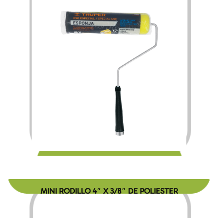
$
90.00
MINI RODILLO 4″ X 3/8″ DE POLIESTER