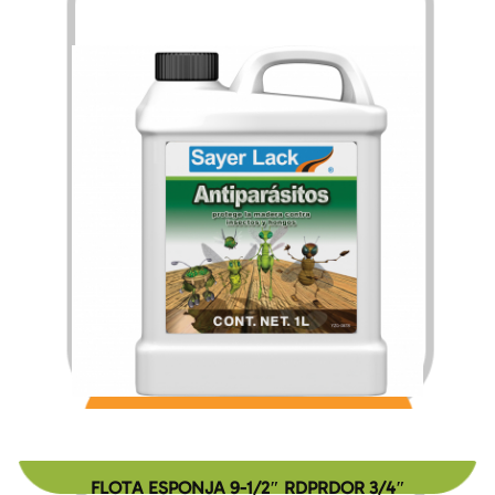
$
157.95
$
2,527.11
–
FLOTA ESPONJA 9-1/2″ RDPRDOR 3/4″