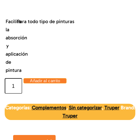
Facilita
Para todo tipo de pinturas
la
absorción
y
aplicación
de
pintura
Añadir al carrito
Categorías:
Complementos
,
Sin categorizar
,
Truper
Brand:
Truper