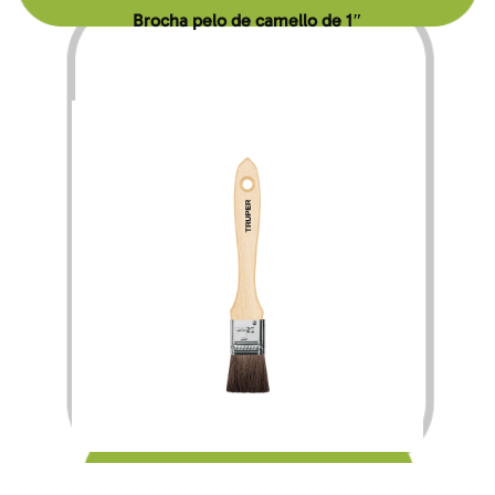
Brocha pelo de camello de 1″
$
20.00