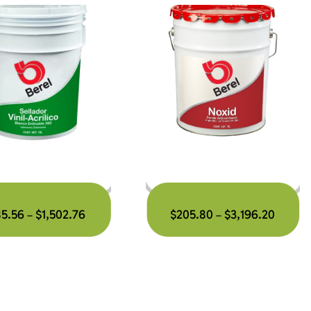
85.56
$
1,502.76
$
205.80
$
3,196.20
–
–