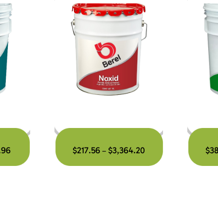
.96
$
217.56
$
3,364.20
$
3
–