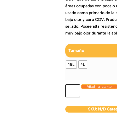
áreas ocupadas con poca o n
usado como primario de la 
bajo olor y cero COV. Prod
sellado. Posee alta resisten
muy bajo olor durante la ap
Tamaño
19L
4L
Añadir al carrito
SKU:
N/D
Categ