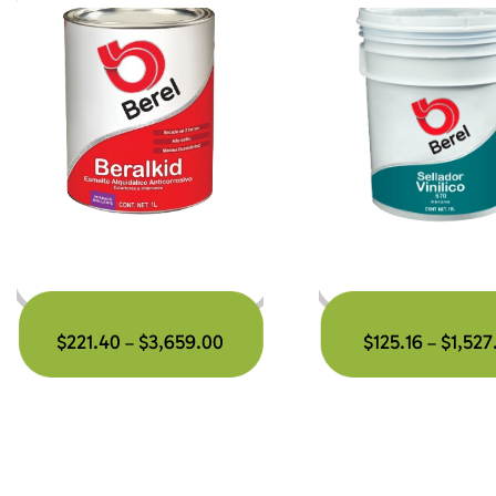
$
221.40
$
3,659.00
$
125.16
$
1,527
–
–