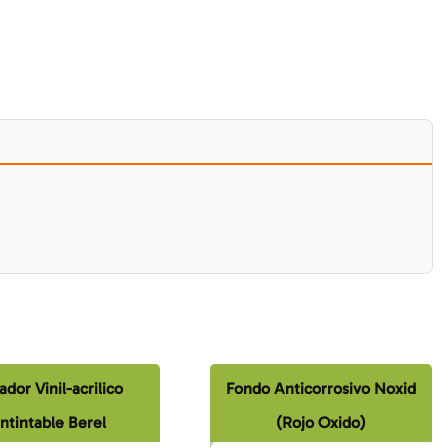
ador Vinil-acrilico
Fondo Anticorrosivo Noxid
ntintable Berel
(Rojo Oxido)