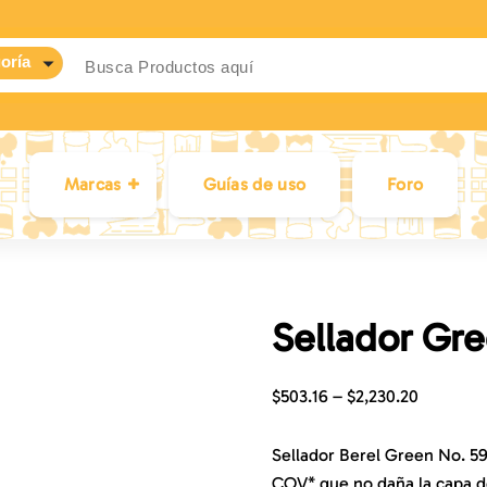
Marcas
Guías de uso
Foro
Sellador Gre
$
503.16
–
$
2,230.20
Sellador Berel Green No. 59
COV* que no daña la capa de