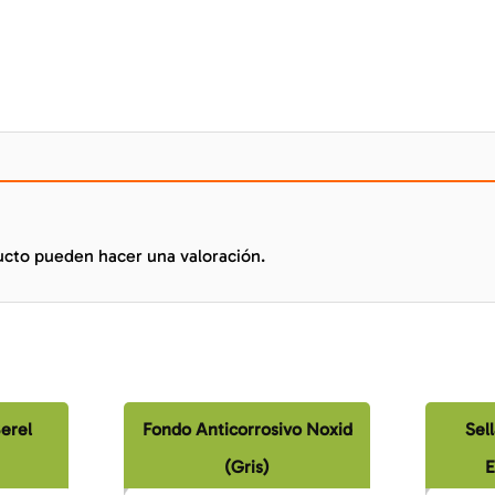
ucto pueden hacer una valoración.
Berel
Fondo Anticorrosivo Noxid
Sell
(Gris)
E