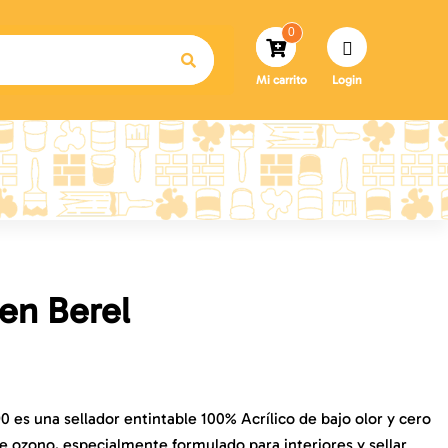
0
Mi carrito
Login
en Berel
0 es una sellador entintable 100% Acrílico de bajo olor y cero
 ozono, especialmente formulado para interiores y sellar