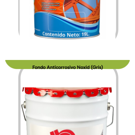
$
268.42
$
4,236.09
–
Fondo Anticorrosivo Noxid (Gris)