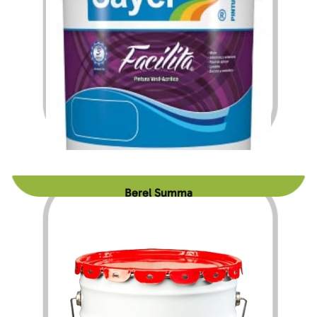
$
218.54
$
954.33
–
Berel Summa