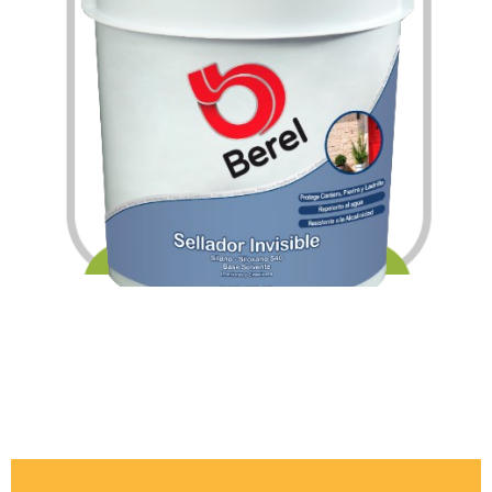
$
897.96
$
4,137.00
–