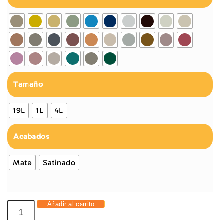
Tamaño
19L
1L
4L
Acabados
Mate
Satinado
Añadir al carrito