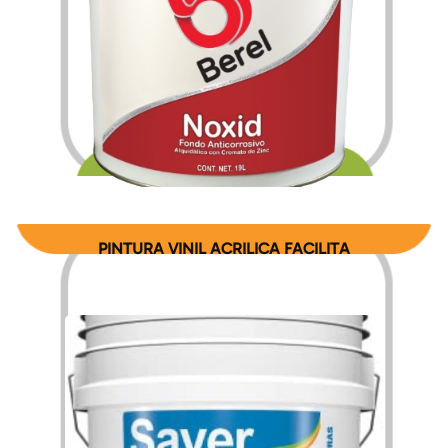
$
217.56
$
3,364.20
–
PINTURA VINIL ACRILICA FACILITA