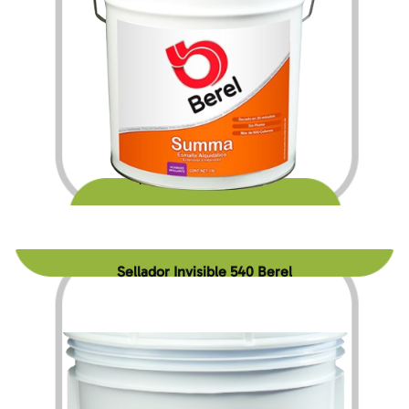
$
247.80
$
4,120.20
–
Sellador Invisible 540 Berel