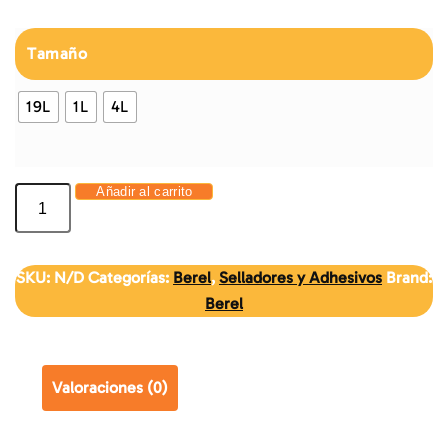
Tamaño
19L
1L
4L
Añadir al carrito
SKU:
N/D
Categorías:
Berel
,
Selladores y Adhesivos
Brand:
Berel
Valoraciones (0)