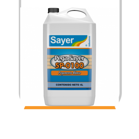
$
105.72
$
1,832.85
–