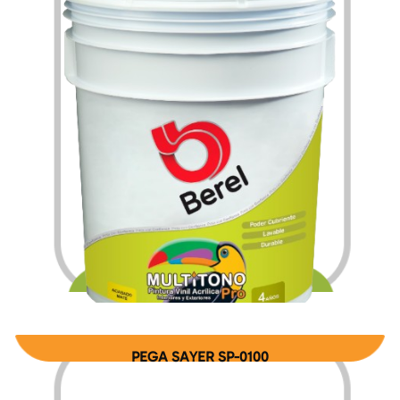
$
116.76
$
1,511.16
–
PEGA SAYER SP-0100