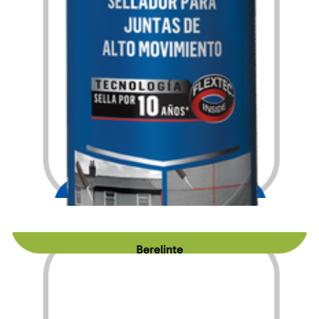
$
438.00
Berelinte