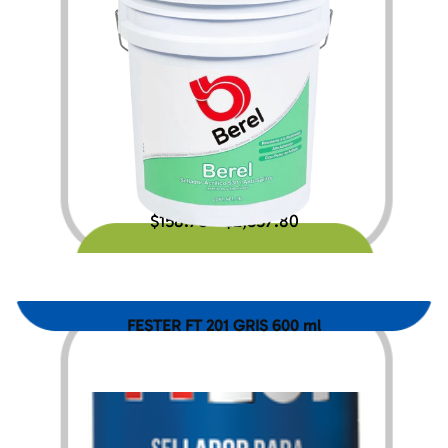
$
158.76
$
2,557.80
–
FESTER FT 201 GRIS 600 ml