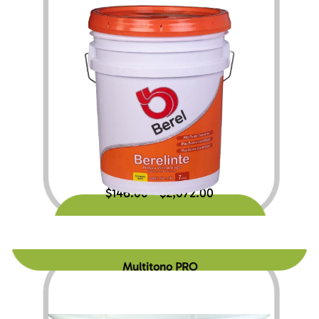
$
146.00
$
2,072.00
–
Multitono PRO