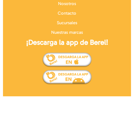
Nosotros
Contacto
Sucursales
Nuestras marcas
¡Descarga la app de Berel!