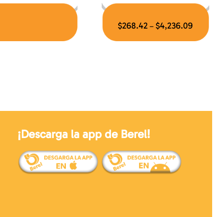
$
268.42
$
4,236.09
–
¡Descarga la app de Berel!