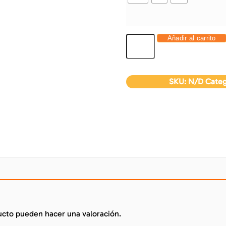
Añadir al carrito
SKU:
N/D
Categ
ucto pueden hacer una valoración.