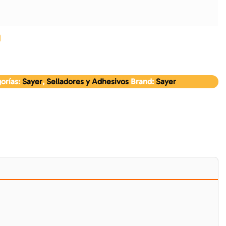
orías:
Sayer
,
Selladores y Adhesivos
Brand:
Sayer