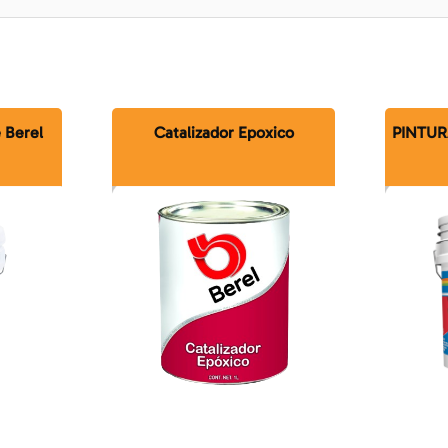
e Berel
Catalizador Epoxico
PINTUR