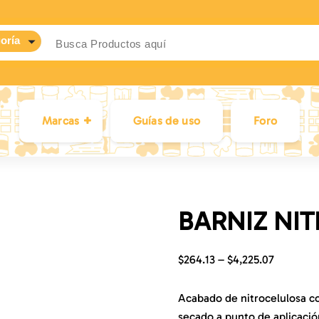
Marcas
Guías de uso
Foro
BARNIZ NI
$
264.13
–
$
4,225.07
Acabado de nitrocelulosa co
secado a punto de aplicación