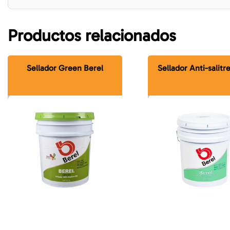
Productos relacionados
Sellador Green Berel
Sellador Anti-salitr