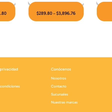
7.80
$
289.80
$
3,896.76
–
 privacidad
Conócenos
Nosotros
 condiciones
Contacto
Sucursales
Nuestras marcas