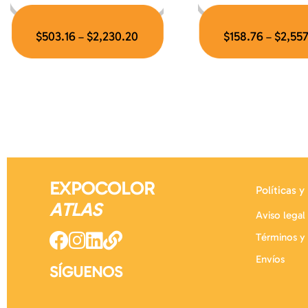
$
503.16
$
2,230.20
$
158.76
$
2,55
–
–
EXPOCOLOR
Políticas y
ATLAS
Aviso legal
Términos y
Envíos
SÍGUENOS