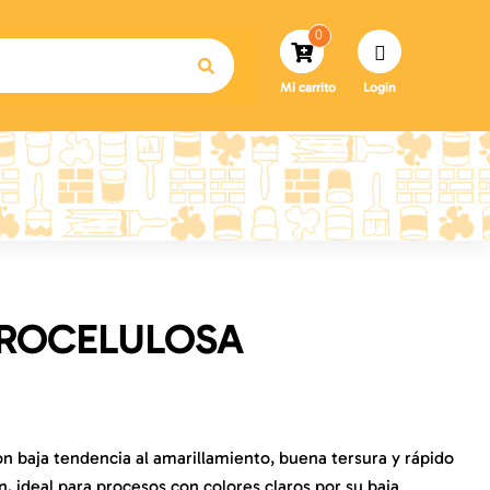
0
Mi carrito
Login
TROCELULOSA
n baja tendencia al amarillamiento, buena tersura y rápido
, ideal para procesos con colores claros por su baja