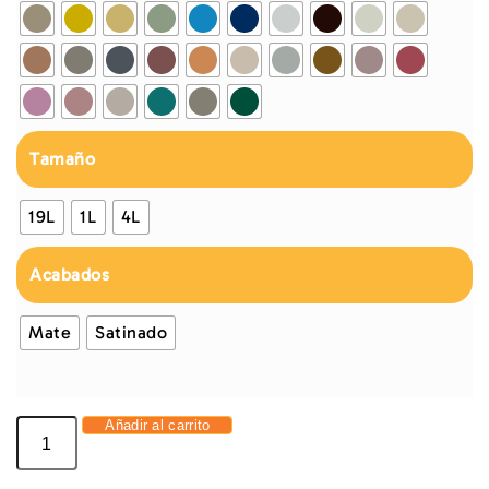
Tamaño
19L
1L
4L
Acabados
Mate
Satinado
Añadir al carrito