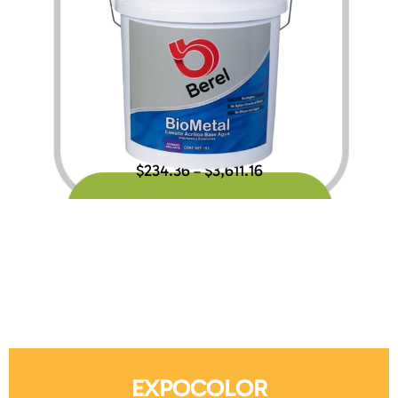
$
234.36
$
3,611.16
–
EXPOCOLOR