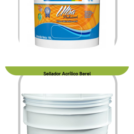
$
214.95
$
3,389.75
–
Sellador Acrílico Berel