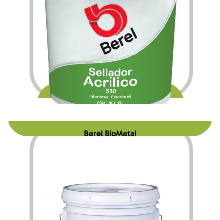
$
217.56
$
3,280.20
–
Berel BioMetal