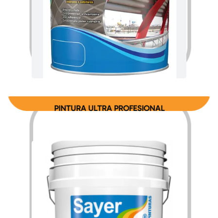
$
195.58
$
3,085.60
–
PINTURA ULTRA PROFESIONAL