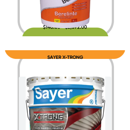
$
146.00
$
2,072.00
–
SAYER X-TRONG