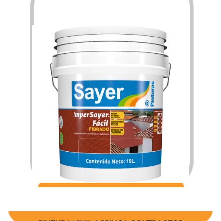
$
398.72
$
3,056.59
–