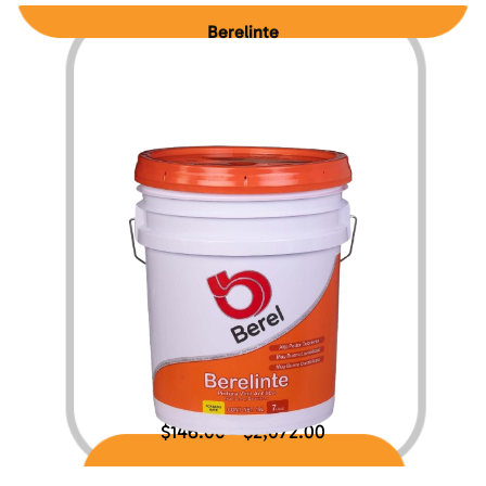
Berelinte
$
146.00
$
2,072.00
–