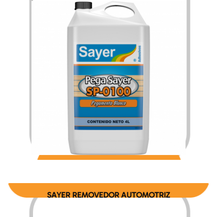
$
105.72
$
1,832.85
–
SAYER REMOVEDOR AUTOMOTRIZ