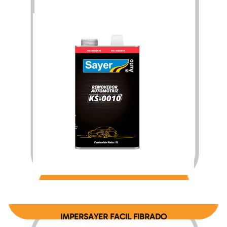
$
174.03
$
2,867.76
–
IMPERSAYER FACIL FIBRADO