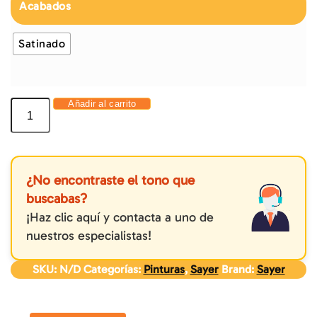
Acabados
Satinado
Añadir al carrito
¿No encontraste el tono que
buscabas?
¡Haz clic aquí y contacta a uno de
nuestros especialistas!
SKU:
N/D
Categorías:
Pinturas
,
Sayer
Brand:
Sayer