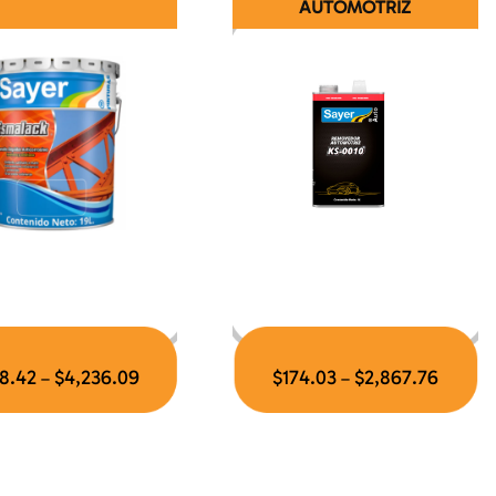
AUTOMOTRIZ
8.42
$
4,236.09
$
174.03
$
2,867.76
–
–