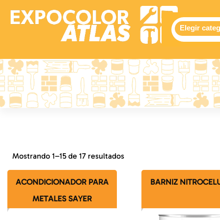
Expocolor Atlas
Tienda de pinturas en linea
Mostrando 1–15 de 17 resultados
ACONDICIONADOR PARA
BARNIZ NITROCEL
METALES SAYER