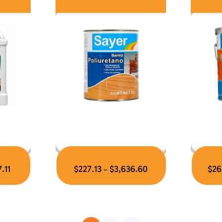
.11
$
227.13
$
3,636.60
$
26
–