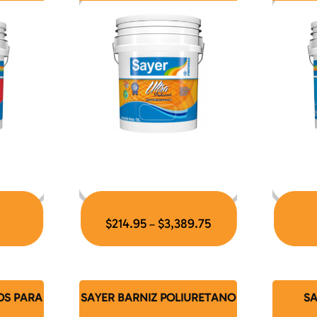
$
214.95
$
3,389.75
–
OS PARA
SAYER BARNIZ POLIURETANO
S