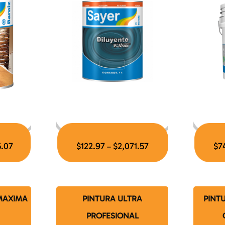
5.07
$
122.97
$
2,071.57
$
7
–
 MAXIMA
PINTURA ULTRA
PINTU
PROFESIONAL