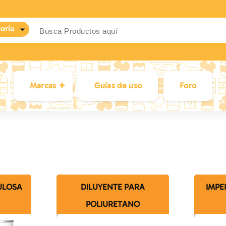
Marcas
Guías de uso
Foro
ULOSA
DILUYENTE PARA
IMPE
POLIURETANO