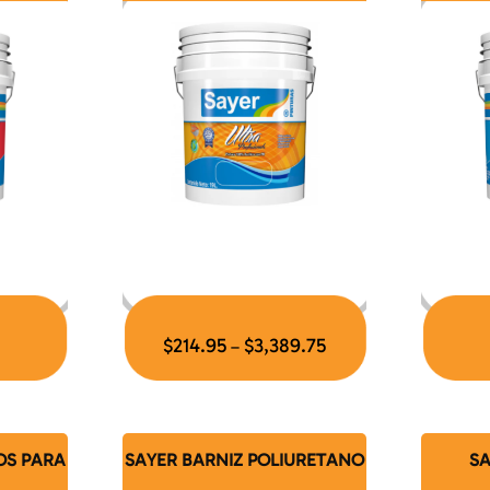
$
214.95
$
3,389.75
–
OS PARA
SAYER BARNIZ POLIURETANO
S