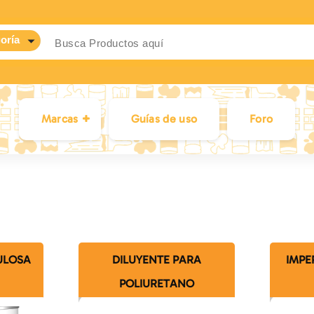
Marcas
Guías de uso
Foro
ULOSA
DILUYENTE PARA
IMPE
POLIURETANO