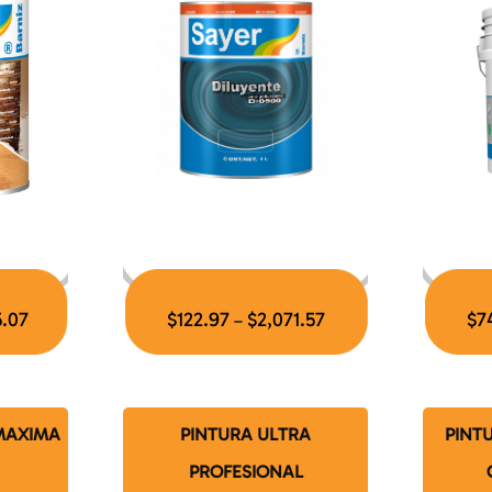
5.07
$
122.97
$
2,071.57
$
7
–
 MAXIMA
PINTURA ULTRA
PINTU
PROFESIONAL