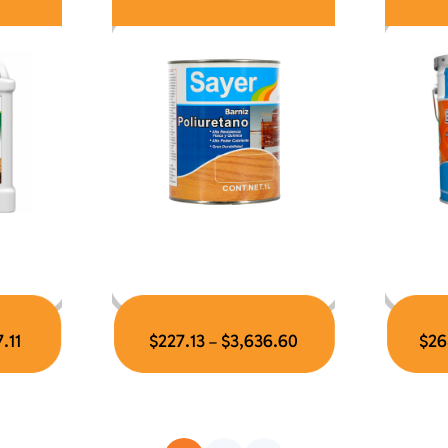
.11
$
227.13
$
3,636.60
$
26
–