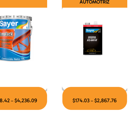
AUTOMOTRIZ
8.42
$
4,236.09
$
174.03
$
2,867.76
–
–