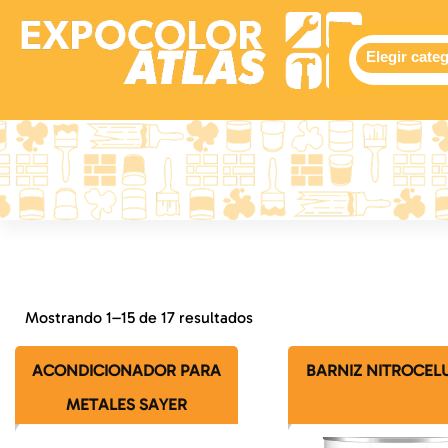
Expocolor Atlas
Tienda de pinturas en linea
Mostrando 1–15 de 17 resultados
ACONDICIONADOR PARA
BARNIZ NITROCEL
METALES SAYER