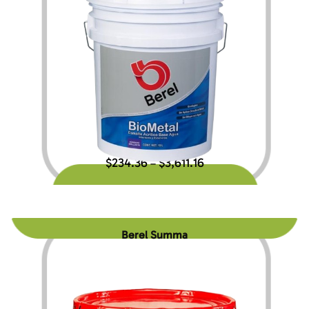
$
234.36
$
3,611.16
–
Berel Summa