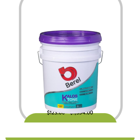
$
123.00
$
1,594.00
–