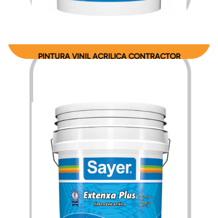
$
214.95
$
3,389.75
–
PINTURA VINIL ACRILICA CONTRACTOR