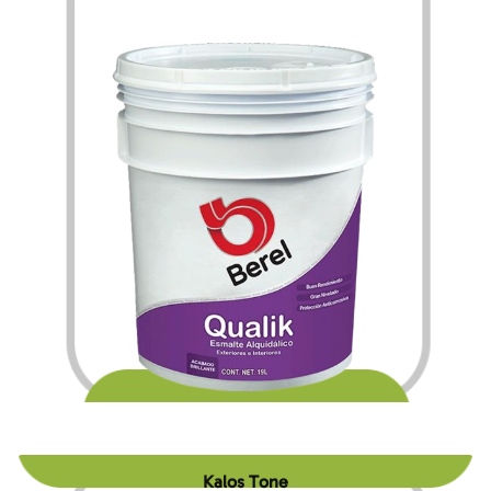
$
205.80
$
3,451.56
–
Kalos Tone