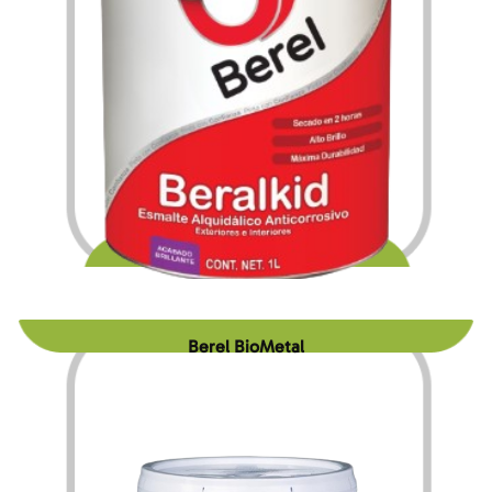
$
221.40
$
3,659.00
–
Berel BioMetal