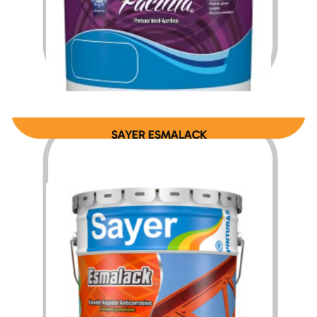
$
218.54
$
954.33
–
SAYER ESMALACK