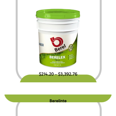
$
214.20
$
3,392.76
–
Berelinte