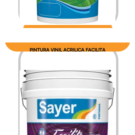
$
179.10
$
784.62
–
PINTURA VINIL ACRILICA FACILITA