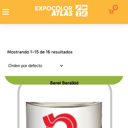
0
Expocolor Atlas
Tienda de pinturas en linea
Mostrando 1–15 de 16 resultados
Berel Beralkid