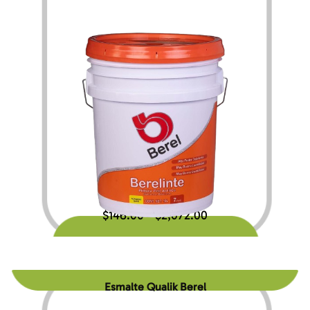
$
146.00
$
2,072.00
–
Esmalte Qualik Berel