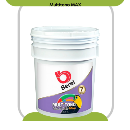
Multitono MAX
$
138.60
$
1,961.40
–