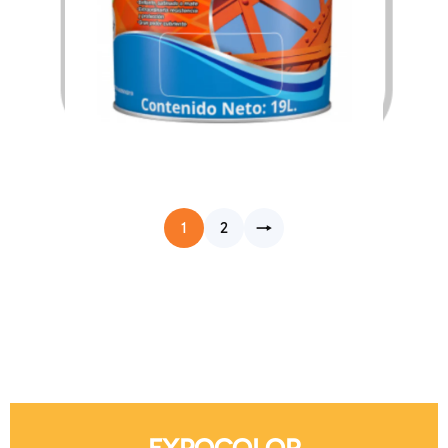
$
268.42
$
4,236.09
–
1
2
→