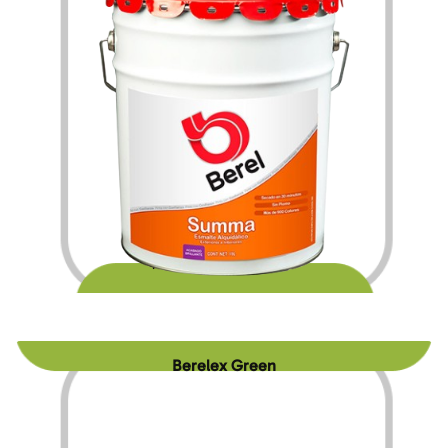
$
247.80
$
4,120.20
–
Berelex Green