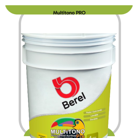
Multitono PRO
$
116.76
$
1,511.16
–