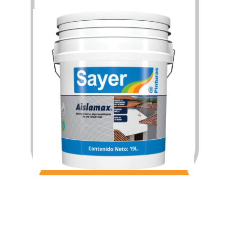
$
749.80
$
896.06
–