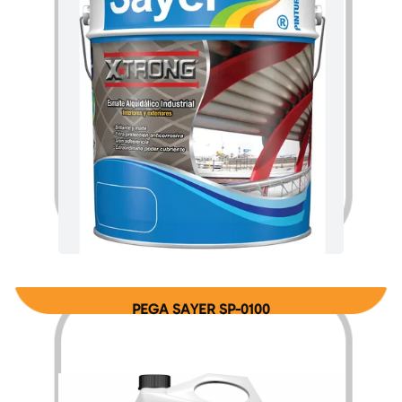
$
195.58
$
3,085.60
–
PEGA SAYER SP-0100