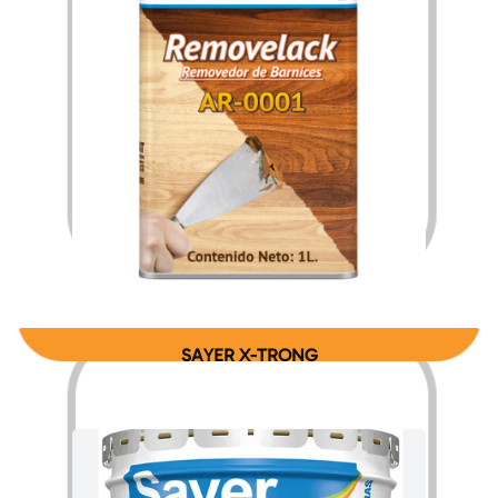
$
151.52
$
2,425.28
–
SAYER X-TRONG