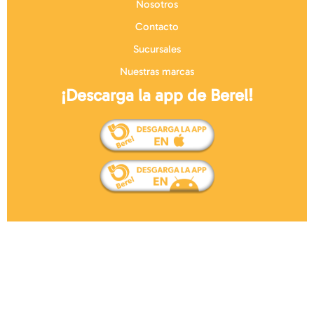
Nosotros
Contacto
Sucursales
Nuestras marcas
¡Descarga la app de Berel!