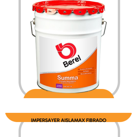
$
247.80
$
4,120.20
–
IMPERSAYER AISLAMAX FIBRADO