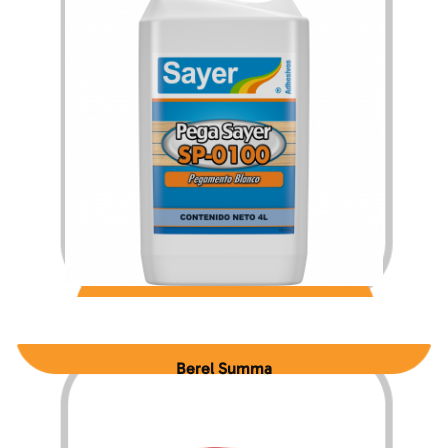
$
105.72
$
1,832.85
–
Berel Summa