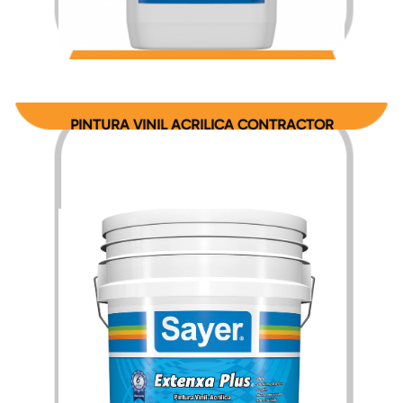
$
105.72
$
1,832.85
–
PINTURA VINIL ACRILICA CONTRACTOR