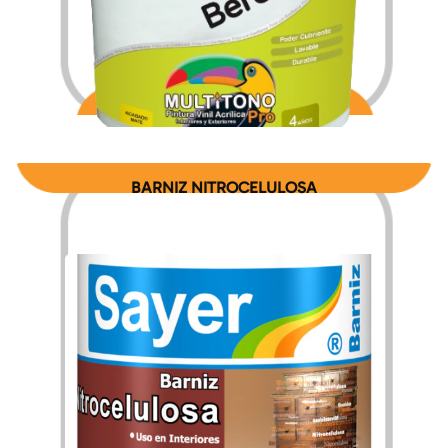
$
116.76
$
1,511.16
–
BARNIZ NITROCELULOSA