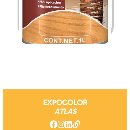
$
264.13
$
4,225.07
–
EXPOCOLOR
ATLAS