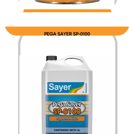
$
227.13
$
3,636.60
–
PEGA SAYER SP-0100